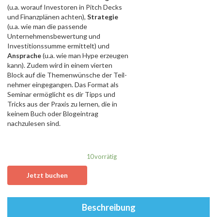
(u.a. worauf Investoren in Pitch Decks
und Finanz­plänen achten),
Strategie
(u.a. wie man die passende
Unternehmens­bewertung und
Investitions­summe ermittelt) und
Ansprache
(u.a. wie man Hype erzeugen
kann). Zudem wird in einem vierten
Block auf die Themen­wünsche der Teil­
nehmer eingegangen. Das Format als
Seminar ermöglicht es dir Tipps und
Tricks aus der Praxis zu lernen, die in
keinem Buch oder Blog­eintrag
nachzulesen sind.
10 vorrätig
Jetzt buchen
Beschreibung